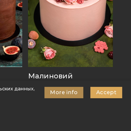
Малиновий
ьских данных,
Збірник
More info
Accept
₴
3,910