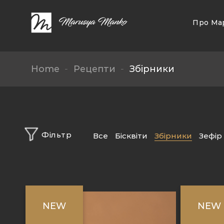
Skip
to
Про Ма
content
Home
-
Рецепти
-
Збірники
Фільтр
Все
Бісквіти
Збірники
Зефір
NEW
NEW