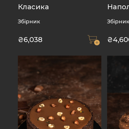
Класика
Напо
Збірник
Збірни
₴
6,038
₴
4,60