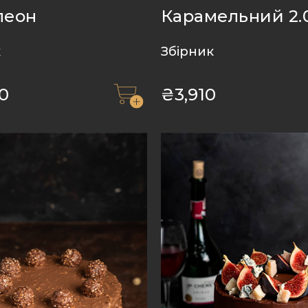
леон
Карамельний 2.
к
Збірник
0
₴
3,910