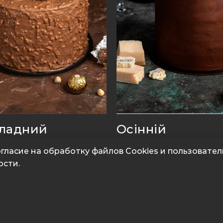
ладний
Осінній
гласие на обработку файлов Cookies и пользовател
к
Збірник
ости.
0
₴
5,520