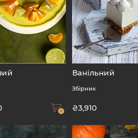
вий
Ванільний
к
Збірник
0
₴
3,910