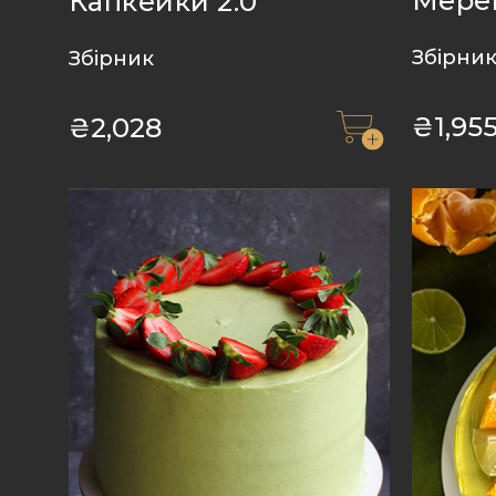
Мерен
Капкейки 2.0
Збірни
Збірник
₴
1,95
₴
2,028