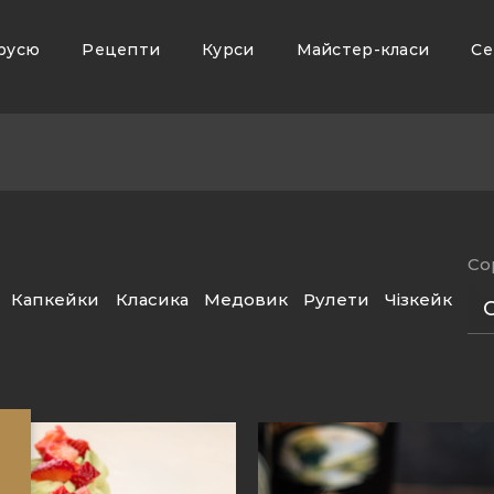
русю
Рецепти
Курси
Майстер-класи
Се
Со
Капкейки
Класика
Медовик
Рулети
Чізкейк