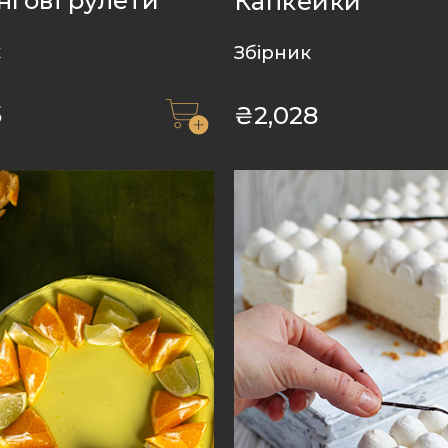
гові рулети
Капкейки
к
Збірник
5
₴
2,028