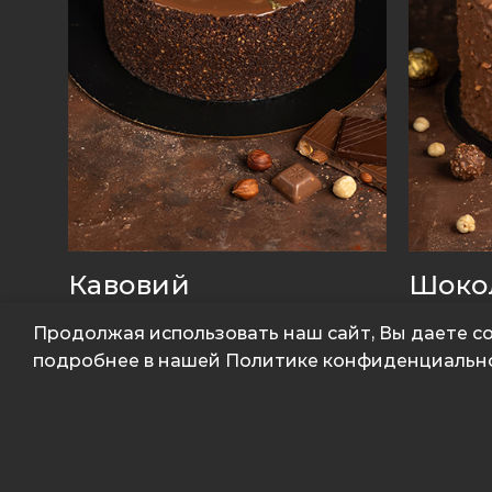
Кавовий
Шоко
Продолжая использовать наш сайт, Вы даете со
Збірник
Збірни
подробнее в нашей Политике конфиденциальн
₴
3,910
₴
3,91