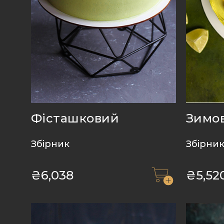
Фісташковий
Зимо
Збірник
Збірни
₴
6,038
₴
5,52