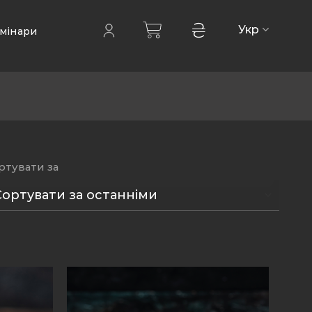
₴
Укр
мінари
ртувати за