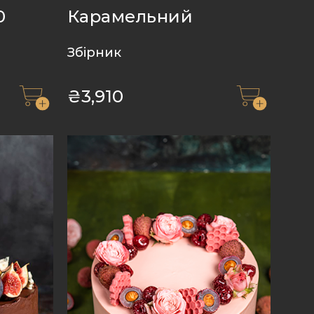
0
Карамельний
Збірник
₴
3,910