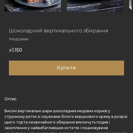
Шоколадний вертикального збирання
Медовик
1,150
₴
Купити
Опис
Високі вертикальні шари шоколадних медових коржів у
стрункому ритмі зі смужками білого вершкового крему в розрізі
цього торта незвичайного збирання викличуть подив і
захоплення у найвибагливіших естетів і поціновувачів