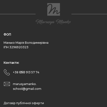
ФОП
Манько Марія Володимирівна
ІПН 3296920323
Контакти:
+38
050
913 57 74
marusyamanko.
school@gmail.com
Договір публічної оферти