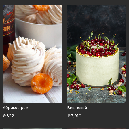
Абрикос-ром
Вишневий
₴
322
₴
3,910