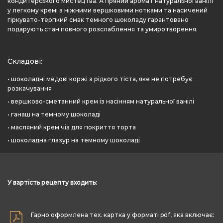
кондитерського мистецтва. А пряний аромат натуральної ванілі
у легкому кремі з ніжними вершковими нотками та насичений
гіркувато-терпкий смак темного шоколаду гарантовано
подарують стан повного розслаблення та умиротворення.
Складові:
• шоколадні медові коржі з рідкого тіста, яке не потребує
розкачування
• вершково-сметанний крем із насінням натуральної ванілі
• ганаш на темному шоколаді
• масляний крем чіз для покриття торта
• шоколадна глазур на темному шоколаді
У вартість рецепту входить:
Гарно оформлена тех. картка у форматі pdf, яка включає: