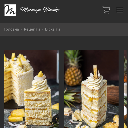
Skip
to
content
Головна
-
Рецепти
-
Бісквіти