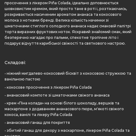
просочення з лікером Piña Colada, ідеально доповнюється
шовковистим кремом, який просто тане в роті і, розтікаючись,
розкривається насиченим ароматом ананаса та кокосового
молока з нотками бренді. Велика кількість начинки зі
шматочками стиглого солодкого ананаса надає смаковій палітрі
торта виразних фруктових ноток. Яскравий знайомий смак, який
безперечно нагадає про пальми, спекотне тропічне літо і
подарує відчуття карибської свіжості та святкового настрою.
Складові:
• ніжний мигдалево-кокосовий бісквіт з кокосовою стружкою та
ванільною пастою
• кокосове просочення з лікером Piña Colada
• ананасовий компоте зі шматочками свіжого ананаса
• крем «Піна колада» на основі білого шоколаду, вершків та
маскарпоне з додаванням ананасового пюре, м'якоті свіжого
кокоса, ванілі та лікеру Piña Colada
• ананасовий ганаш для покриття
• збитий ганаш для декору з маскарпоне, лікером Piña Colada та