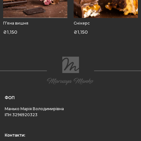
П’яна вишня
Снікерс
₴
1,150
₴
1,150
ФОП
Манько Марія Володимирівна
ІПН 3296920323
Контакти: