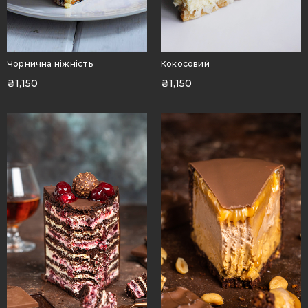
Чорнична ніжність
Кокосовий
₴
1,150
₴
1,150