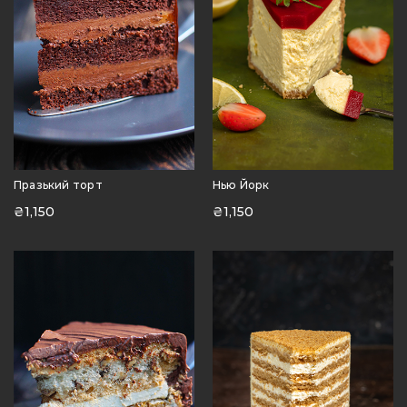
Празький торт
Нью Йорк
₴
1,150
₴
1,150