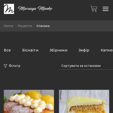
Skip
to
content
Home
-
Рецепти
-
Класика
Все
Бісквіти
Збірники
Зефір
Капке
Фільтр