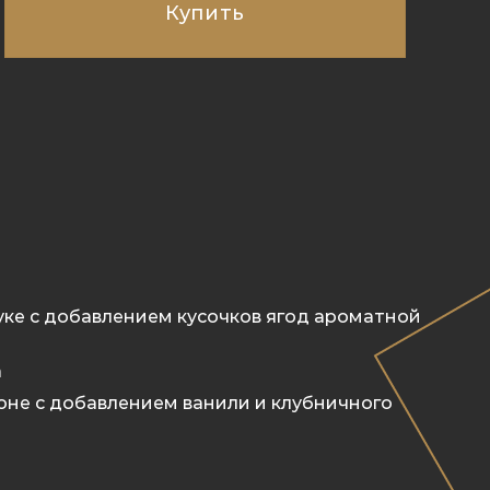
Купить
уке с добавлением кусочков ягод ароматной
а
поне с добавлением ванили и клубничного