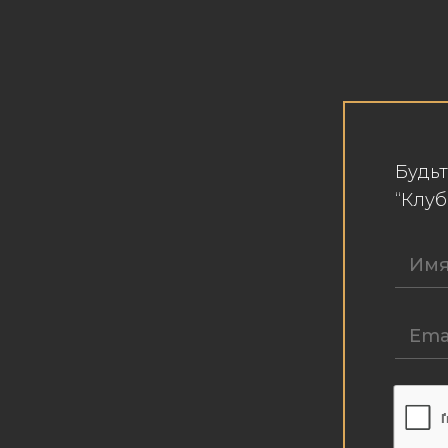
Будьт
“Клу