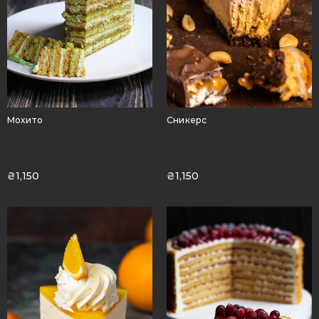
Мохито
Сникерс
₴
1,150
₴
1,150