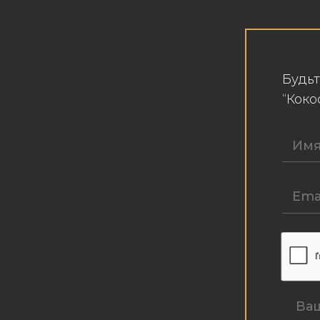
Будьт
“Кок