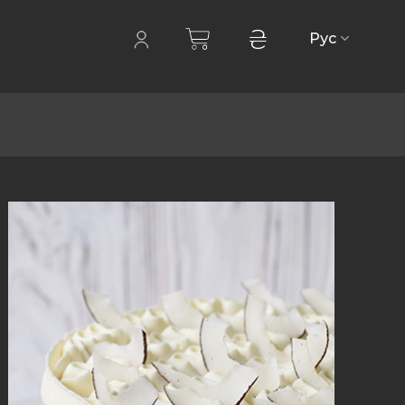
₴
Рус