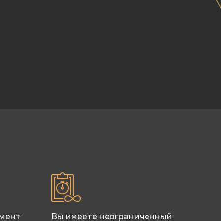
имент
Вы имеете неограниченный