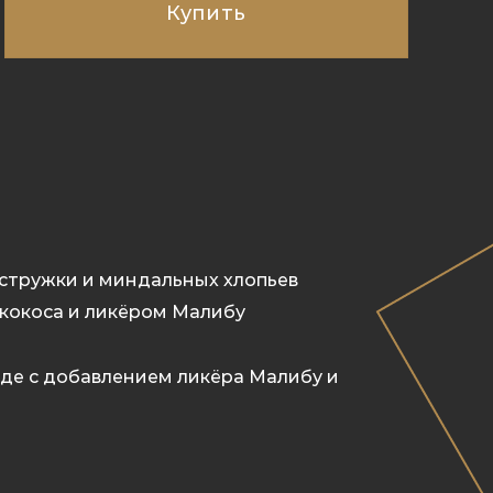
Купить
 стружки и миндальных хлопьев
 кокоса и ликёром Малибу
аде с добавлением ликёра Малибу и